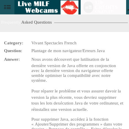
120
CRÉDITS
User
GRATUIT!
status
Frequently
Asked Questions
Category:
Vivant Spectacles French
Question:
Plantage de mon navigateur/Erreurs Java
Answer:
Nous avons découvert que lutilisation de la
LIMITED TIME OFFER!
dernière version de Java offerte en conjonction
avec la dernière version du navigateur offerte
semble optimiser la compatibilité avec notre
système.
Pour réparer le problème et vous assurer davoir la
version la plus récente, vous devriez supprimer
tous les lots dexécution Java de votre ordinateur, et
réinstallez une version actuelle.
Pour supprimer Java, accédez à la fonction
« Ajouter/Supprimer des programmes » dans votre