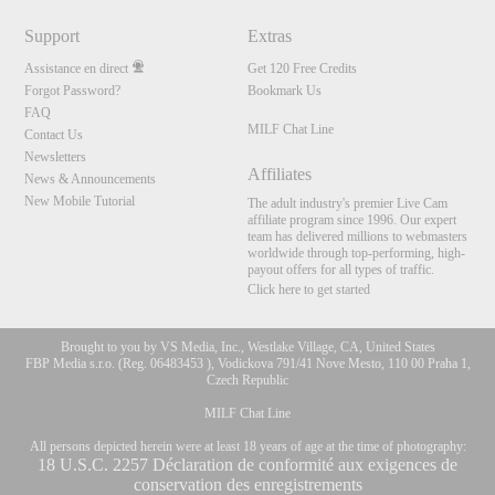
Support
Extras
Assistance en direct
Get 120 Free Credits
Forgot Password?
Bookmark Us
FAQ
MILF Chat Line
Contact Us
Newsletters
Affiliates
News & Announcements
New Mobile Tutorial
The adult industry's premier Live Cam
affiliate program since 1996. Our expert
team has delivered millions to webmasters
worldwide through top-performing, high-
payout offers for all types of traffic.
Click here to get started
Brought to you by VS Media, Inc., Westlake Village, CA, United States
FBP Media s.r.o. (Reg. 06483453 ), Vodickova 791/41 Nove Mesto, 110 00 Praha 1,
Czech Republic
MILF Chat Line
All persons depicted herein were at least 18 years of age at the time of photography:
10:00
18 U.S.C. 2257 Déclaration de conformité aux exigences de
conservation des enregistrements