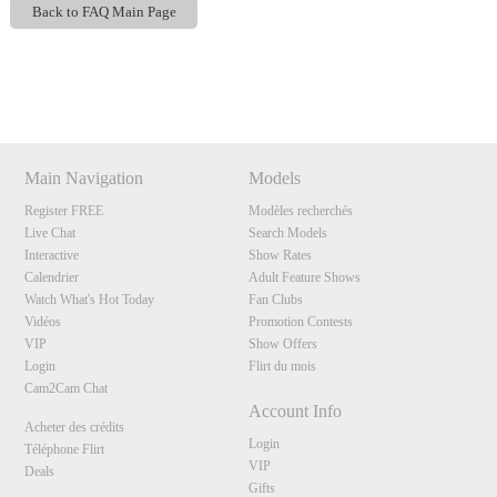
Back to FAQ Main Page
F
R
E
E
C
R
E
DI
T
S
Show
Show
Show
Show
DM
DM
DM
DM
Main Navigation
Models
Register FREE
Modèles recherchés
Live Chat
Search Models
Interactive
Show Rates
Calendrier
Adult Feature Shows
Watch What's Hot Today
Fan Clubs
Vidéos
Promotion Contests
VIP
Show Offers
Login
Flirt du mois
Cam2Cam Chat
Account Info
Acheter des crédits
Login
Téléphone Flirt
VIP
Deals
Gifts