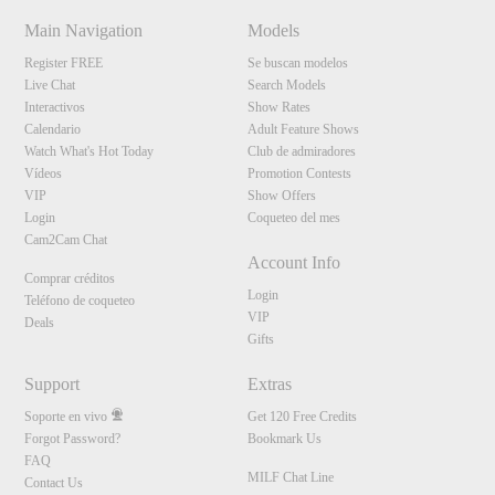
Main Navigation
Models
Register FREE
Se buscan modelos
Live Chat
Search Models
Interactivos
Show Rates
Calendario
Adult Feature Shows
Watch What's Hot Today
Club de admiradores
Vídeos
Promotion Contests
VIP
Show Offers
Login
Coqueteo del mes
Cam2Cam Chat
Account Info
Comprar créditos
Login
Teléfono de coqueteo
VIP
Deals
Gifts
Support
Extras
Soporte en vivo
Get 120 Free Credits
Forgot Password?
Bookmark Us
FAQ
MILF Chat Line
Contact Us