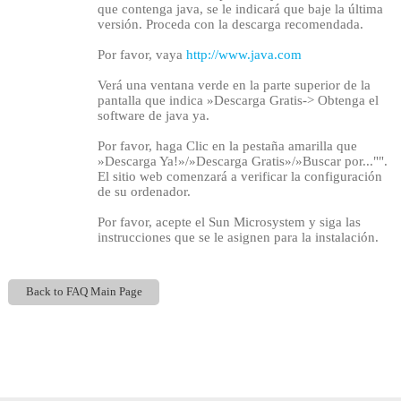
que contenga java, se le indicará que baje la última
versión. Proceda con la descarga recomendada.
Por favor, vaya
http://www.java.com
Verá una ventana verde en la parte superior de la
pantalla que indica »Descarga Gratis-> Obtenga el
software de java ya.
Por favor, haga Clic en la pestaña amarilla que
»Descarga Ya!»/»Descarga Gratis»/»Buscar por..."".
El sitio web comenzará a verificar la configuración
de su ordenador.
Por favor, acepte el Sun Microsystem y siga las
instrucciones que se le asignen para la instalación.
120
Back to FAQ Main Page
Show
Show
Show
Show
DM
DM
DM
DM
F
R
E
E
C
R
E
DI
T
S