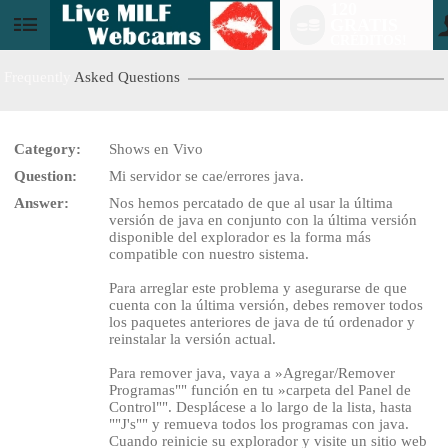
120
GRATIS
User
CRÉDITOS!
status
Frequently
Asked Questions
Category:
Shows en Vivo
Question:
Mi servidor se cae/errores java.
LIMITED TIME OFFER!
Answer:
Nos hemos percatado de que al usar la última
versión de java en conjunto con la última versión
disponible del explorador es la forma más
compatible con nuestro sistema.
Para arreglar este problema y asegurarse de que
cuenta con la última versión, debes remover todos
los paquetes anteriores de java de tú ordenador y
reinstalar la versión actual.
Para remover java, vaya a »Agregar/Remover
Programas"" función en tu »carpeta del Panel de
Control"". Desplácese a lo largo de la lista, hasta
""J's"" y remueva todos los programas con java.
Cuando reinicie su explorador y visite un sitio web