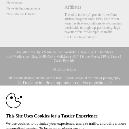
Newsletters
Affiliates
News & Announcements
New Mobile Tutorial
The adult industry's premier Live Cam
affiliate program since 1996. Our expert
team has delivered millions to webmasters
worldwide through top-performing, high-
payout offers for all types of traffic.
Click here to get started
Brought to you by VS Media, Inc., Westlake Village, CA, United States
FBP Media s.r.o. (Reg. 06483453 ), Vodickova 791/41 Nove Mesto, 110 00 Praha 1,
Czech Republic
MILF Chat Line
All persons depicted herein were at least 18 years of age at the time of photography:
10:00
18 Declaración de cumplimiento de los requisitos de
mantenimiento de registros U. S. C. 2257
© 1996 - 2026 VS3.COM, VS Media, Inc. All Rights Reserved.
Privacy Policy
,
CLAIM YOUR BONUS
CA-Privacy Policy
,
Copyright Policy
,
Content Complaints
&
Terms & Conditions
.
This Site Uses Cookies for a Tastier Experience
We use cookies to optimize your experience, analyze traffic, and deliver more
modal
personalized service. To learn more, please see our
Privacy Policy
.