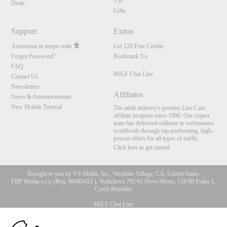
VIP
Deals
Gifts
Support
Extras
Assistenza in tempo reale
Get 120 Free Credits
Forgot Password?
Bookmark Us
FAQ
MILF Chat Line
Contact Us
Newsletters
Affiliates
News & Announcements
New Mobile Tutorial
The adult industry's premier Live Cam
affiliate program since 1996. Our expert
team has delivered millions to webmasters
worldwide through top-performing, high-
payout offers for all types of traffic.
Click here to get started
Brought to you by VS Media, Inc., Westlake Village, CA, United States
FBP Media s.r.o. (Reg. 06483453 ), Vodickova 791/41 Nove Mesto, 110 00 Praha 1,
Czech Republic
MILF Chat Line
10:00
All persons depicted herein were at least 18 years of age at the time of photography: