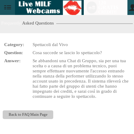
120
GRATIS
User
CREDITI!
status
Frequently
Asked Questions
Category:
Spettacoli dal Vivo
LIMITED TIME OFFER!
Question:
Cosa succede se lascio lo spettacolo?
Answer:
Se abbandoni una Chat di Gruppo, sia per una tua
scelta o a causa di un problema tecnico, puoi
sempre effettuare nuovamente l'accesso entrando
nella stanza della performer utilizzando lo stesso
account usato in precedenza. Il sistema rileverà che
hai fatto parte del gruppo di utenti che hanno
impegnato dei crediti, e sarai così in grado di
continuare a seguire lo spettacolo.
Back to FAQ Main Page