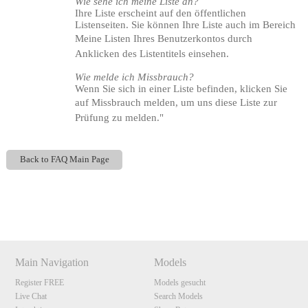
Wie sehe ich meine Liste an?
Ihre Liste erscheint auf den öffentlichen
Listenseiten. Sie können Ihre Liste auch im Bereich
Meine Listen Ihres Benutzerkontos durch
Anklicken des Listentitels einsehen.
Wie melde ich Missbrauch?
Wenn Sie sich in einer Liste befinden, klicken Sie
auf Missbrauch melden, um uns diese Liste zur
Prüfung zu melden."
Back to FAQ Main Page
Show
Show
Show
Show
DM
DM
DM
DM
Main Navigation
Models
Register FREE
Models gesucht
Live Chat
Search Models