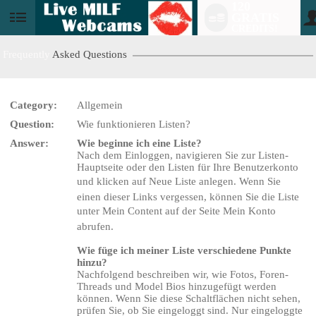
120
GRATIS
User
CREDITS!
status
Frequently
Asked Questions
Category:
Allgemein
Question:
Wie funktionieren Listen?
Answer:
Wie beginne ich eine Liste?
Nach dem Einloggen, navigieren Sie zur Listen-
Hauptseite oder den Listen für Ihre Benutzerkonto
LIMITED TIME OFFER!
und klicken auf Neue Liste anlegen. Wenn Sie
einen dieser Links vergessen, können Sie die Liste
unter Mein Content auf der Seite Mein Konto
abrufen.
Wie füge ich meiner Liste verschiedene Punkte
hinzu?
Nachfolgend beschreiben wir, wie Fotos, Foren-
Threads und Model Bios hinzugefügt werden
können. Wenn Sie diese Schaltflächen nicht sehen,
prüfen Sie, ob Sie eingeloggt sind. Nur eingeloggte