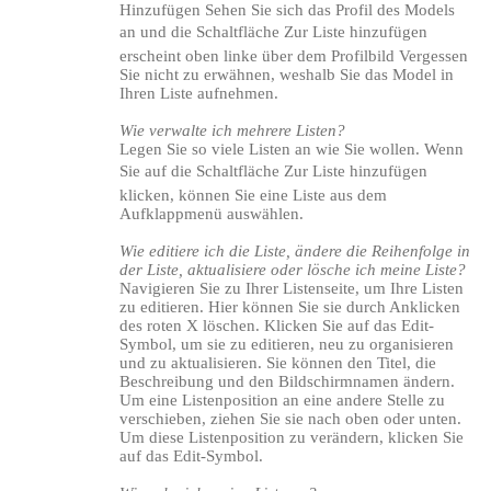
Hinzufügen Sehen Sie sich das Profil des Models
an und die Schaltfläche Zur Liste hinzufügen
erscheint oben linke über dem Profilbild Vergessen
Sie nicht zu erwähnen, weshalb Sie das Model in
Ihren Liste aufnehmen.
Wie verwalte ich mehrere Listen?
Legen Sie so viele Listen an wie Sie wollen. Wenn
Sie auf die Schaltfläche Zur Liste hinzufügen
120
klicken, können Sie eine Liste aus dem
Aufklappmenü auswählen.
Wie editiere ich die Liste, ändere die Reihenfolge in
der Liste, aktualisiere oder lösche ich meine Liste?
Navigieren Sie zu Ihrer Listenseite, um Ihre Listen
zu editieren. Hier können Sie sie durch Anklicken
F
R
E
E
C
R
E
DI
T
des roten X löschen. Klicken Sie auf das Edit-
Symbol, um sie zu editieren, neu zu organisieren
S
und zu aktualisieren. Sie können den Titel, die
Beschreibung und den Bildschirmnamen ändern.
Um eine Listenposition an eine andere Stelle zu
verschieben, ziehen Sie sie nach oben oder unten.
Um diese Listenposition zu verändern, klicken Sie
auf das Edit-Symbol.