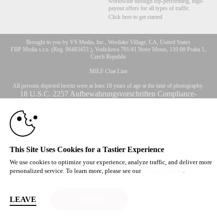
worldwide through top-performing, high-
payout offers for all types of traffic.
Click here to get started
Brought to you by VS Media, Inc., Westlake Village, CA, United States
FBP Media s.r.o. (Reg. 06483453 ), Vodickova 791/41 Nove Mesto, 110 00 Praha 1,
Czech Republic
10:00
MILF Chat Line
All persons depicted herein were at least 18 years of age at the time of photography:
CLAIM YOUR BONUS
18 U.S.C. 2257 Aufbewahrungsvorschriften Compliance-
Erklärung
© 1996 - 2026 VS3.COM, VS Media, Inc. All Rights Reserved.
Privacy Policy
,
CA-Privacy Policy
,
Copyright Policy
,
Content Complaints
&
Terms & Conditions
.
This Site Uses Cookies for a Tastier Experience
We use cookies to optimize your experience, analyze traffic, and deliver more
modal
personalized service. To learn more, please see our
Privacy Policy
.
control
LEAVE