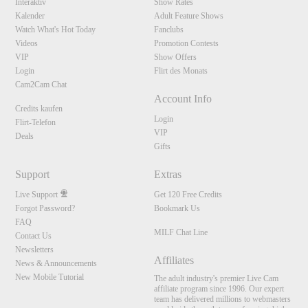
Interaktiv
Show Rates
Kalender
Adult Feature Shows
Watch What's Hot Today
Fanclubs
Videos
Promotion Contests
VIP
Show Offers
Login
Flirt des Monats
Cam2Cam Chat
Account Info
Credits kaufen
Login
Flirt-Telefon
VIP
Deals
Gifts
Support
Extras
Live Support
Get 120 Free Credits
Forgot Password?
Bookmark Us
FAQ
MILF Chat Line
Contact Us
Newsletters
Affiliates
News & Announcements
New Mobile Tutorial
The adult industry's premier Live Cam
affiliate program since 1996. Our expert
team has delivered millions to webmasters